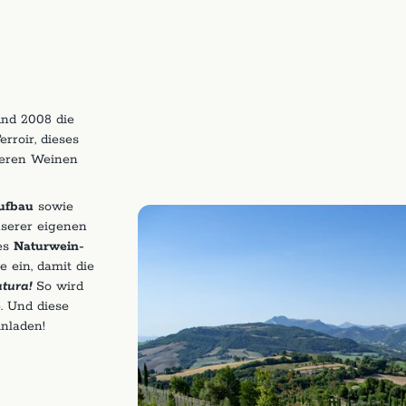
und 2008 die
erroir, dieses
seren Weinen
ufbau
sowie
nserer eigenen
des
Naturwein-
 ein, damit die
tura!
So wird
. Und diese
inladen!